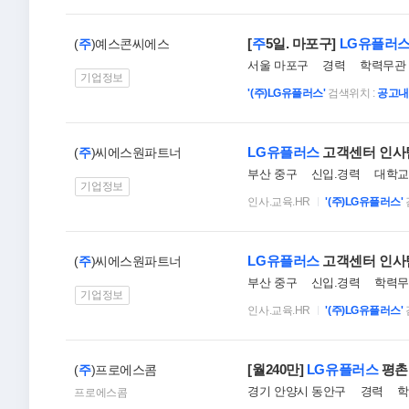
[
주
5일. 마포구]
LG유플러
(
주
)예스콘씨에스
서울 마포구
경력
학력무관
기업정보
'(주)LG유플러스'
검색위치 :
공고내
LG유플러스
고객센터 인사
(
주
)씨에스원파트너
부산 중구
신입.경력
대학교(
기업정보
인사.교육.HR
'(주)LG유플러스'
LG유플러스
고객센터 인사
(
주
)씨에스원파트너
부산 중구
신입.경력
학력무
기업정보
인사.교육.HR
'(주)LG유플러스'
[월240만]
LG유플러스
평촌
(
주
)프로에스콤
경기 안양시 동안구
경력
학
프로에스콤