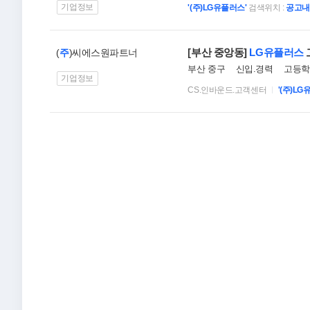
기업정보
'(주)LG유플러스'
검색위치 :
공고내
[부산 중앙동]
LG유플러스
(
주
)씨에스원파트너
부산 중구
신입.경력
고등학
기업정보
CS.인바운드.고객센터
'(주)L